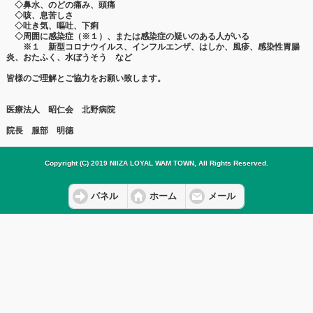
◇鼻水、のどの痛み、頭痛
◇咳、息苦しさ
◇吐き気、嘔吐、下痢
◇周囲に感染症（※１）、または感染症の疑いのある人がいる
※１ 新型コロナウイルス、インフルエンザ、はしか、風疹、感染性胃腸
炎、おたふく、水ぼうそう など
皆様のご理解とご協力をお願い致します。
医療法人 昭仁会 北野病院
院長 服部 明德
Copyright (C) 2019 NIIZA LOYAL WAM TOWN, All Rights Reserved.
パネル
ホーム
メール