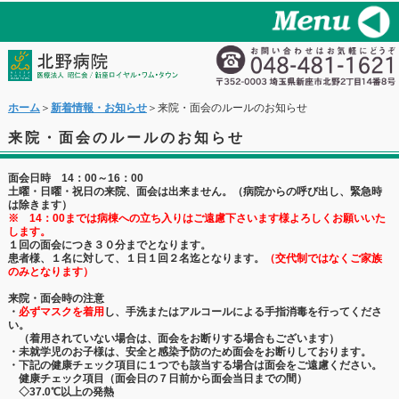
ホーム
＞
新着情報・お知らせ
＞来院・面会のルールのお知らせ
来院・面会のルールのお知らせ
面会日時 14：00～16：00
土曜・日曜・祝日の来院、面会は出来ません。（病院からの呼び出し、緊急時
は除きます）
※ 14：00までは病棟への立ち入りはご遠慮下さいます様よろしくお願いいた
します。
１回の面会につき３０分までとなります。
患者様、１名に対して、１日１回２名迄となります。
（交代制ではなくご家族
のみとなります）
来院・面会時の注意
・
必ずマスクを着用
し、手洗またはアルコールによる手指消毒を行ってくださ
い。
（着用されていない場合は、面会をお断りする場合もございます）
・未就学児のお子様は、安全と感染予防のため面会をお断りしております。
・下記の健康チェック項目に１つでも該当する場合は面会をご遠慮ください。
健康チェック項目（面会日の７日前から面会当日までの間）
◇37.0℃以上の発熱