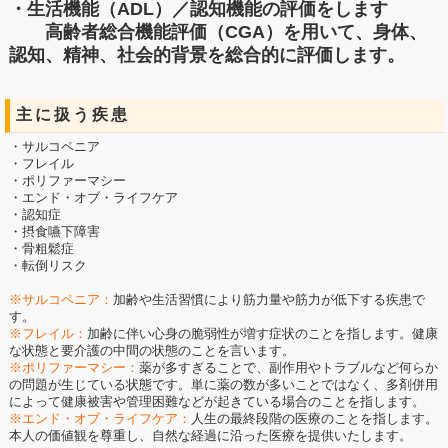
・生活機能（ADL）／認知機能の評価をします
高齢者総合機能評価（CGA）を用いて、身体、
認知、精神、社会的背景を総合的に評価します。
主に扱う疾患
・サルコペニア
・フレイル
・ポリファーマシー
・エンド・オブ・ライフケア
・認知症
・摂食嚥下障害
・骨粗鬆症
・転倒リスク
※サルコペニア：
加齢や生活習慣により筋力量や筋力が低下する疾患で
す。
※フレイル：
加齢に伴い心身の脆弱性が増す症状のことを指します。健康
な状態と要介護の中間の状態のことを言います。
※ポリファーマシー：
薬が多すぎることで、副作用やトラブルなど何らか
の問題が生じている状態です。単に薬の数が多いことではなく、多剤併用
によって健康被害や管理困難などが起きている場合のことを指します。
※エンド・オブ・ライフケア：
人生の最終段階の医療のことを指します。
本人の価値観を尊重し、自然な経過に沿った医療を提供いたします。